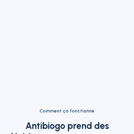
efficace. Ce sont vos idées et vos expériences
qui guideront l'évolution d'Antibiogo, lui
permettant de s'adapter de manière
transparente aux systèmes de santé et aux
besoins en constante évolution des PRFM.
N'hésitez pas à nous faire part de vos réflexions
et à nous aider à améliorer Antibiogo pour tout
le monde
.
Comment ça fonctionne
Antibiogo prend des